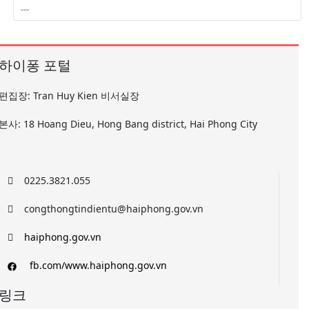
하이퐁 포털
편집장: Tran Huy Kien 비서실장
본사: 18 Hoang Dieu, Hong Bang district, Hai Phong City
0225.3821.055
congthongtindientu@haiphong.gov.vn
haiphong.gov.vn
fb.com/www.haiphong.gov.vn
링크